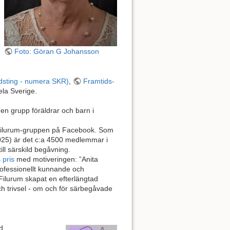
Foto: Göran G Johansson
sting - numera SKR)
,
Framtids-
ela Sverige.
n grupp föräldrar och barn i
 Filurum-gruppen på Facebook. Som
2025) är det c:a 4500 medlemmar i
ll särskild begåvning.
pris
med motiveringen: ”Anita
rofessionellt kunnande och
ilurum skapat en efterlängtad
h trivsel - om och för särbegåvade
d