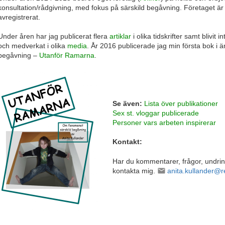
konsultation/rådgivning, med fokus på särskild begåvning. Företaget är
avregistrerat.
Under åren har jag publicerat flera
artiklar
i olika tidskrifter samt blivit i
och medverkat i olika
media
. År 2016 publicerade jag min första bok i ä
begåvning –
Utanför Ramarna
.
Se även:
Lista över publikationer
Sex st. vloggar publicerade
Personer vars arbeten inspirerar
Kontakt:
Har du kommentarer, frågor, undri
kontakta mig.
anita.kullander@r