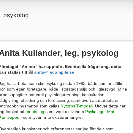
g. psykolog
Anita Kullander, leg. psykolog
Företaget ”Aninor” har upphört. Eventuella frågor ang. detta
kan ställas till
anita@recompile.se
Jag har arbetat som skolpsykolog sedan 1993, både som anställd
och som egen företagare, både i storstadsmiljö och i glesbygd. Mina
arbetsuppgifter har varit psykologutredning, konsultation,
rådgivning, utbildning och föreläsning, samt även att utarbeta en
antimobbningsmetod som kallas
Nytorps T-modell
. Utöver detta har
jag forskat på
mobbning
samt varit aktiv inom
Psykologer Mot
Kärnvapen
- som tyvärr inte existerar längre.
Ovärderliga kunskaper och erfarenheter har jag fått dels som