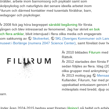
förälder, arbete inom barnomsorg och psykiatri samt som
skolpsykolog och naturligtvis det senare ideella arbetet inom
Filurum och därmed kontakter med tusentals föräldrar, barn,
pedagoger och psykologer.
År 2008 fick jag höra begreppet
särskild begåvning
för första
gången och blev intresserad av fenomenet. Jag har skrivit
en bok
och flera artiklar
, blivit intervjuad i flera olika media och engagerats
som sakkunnig av
Skolverket
,
SKL (Sveriges Kommuner och Land
museet i Borlänge (numera 2047 Science Center)
, samt föreläst över h
År 2010 bildades
Filurum
med e
Rättvik.
År 2012 startades den första
sedan följdes av flera. Idag (
olika grupper med anknytning ti
År 2013 mottog jag
Mensas 
Kullander, Filurum, har med p
uppskattad entusiasm genom F
mötesplats med bredd, djup oc
barn.
Under åren 2024-2015 bedrev eget företag (
Aninor
) på heltid och erbjö