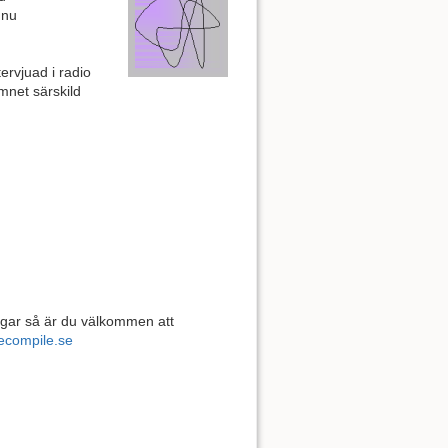
 nu
ntervjuad i radio
mnet särskild
ngar så är du välkommen att
ecompile.se