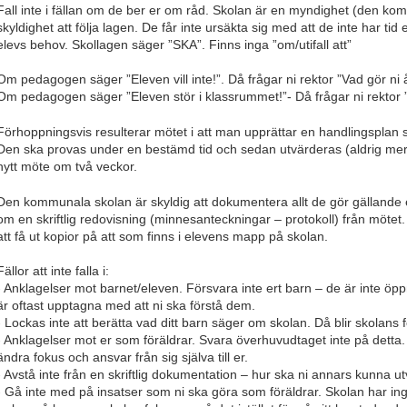
Fall inte i fällan om de ber er om råd. Skolan är en myndighet (den ko
skyldighet att följa lagen. De får inte ursäkta sig med att de inte har tid 
elevs behov. Skollagen säger ”SKA”. Finns inga ”om/utifall att”
Om pedagogen säger ”Eleven vill inte!”. Då frågar ni rektor ”Vad gör ni 
Om pedagogen säger ”Eleven stör i klassrummet!”- Då frågar ni rektor ”
Förhoppningsvis resulterar mötet i att man upprättar en handlingsplan 
Den ska provas under en bestämd tid och sedan utvärderas (aldrig mer ä
nytt möte om två veckor.
Den kommunala skolan är skyldig att dokumentera allt de gör gällande e
om en skriftlig redovisning (minnesanteckningar – protokoll) från mötet
att få ut kopior på att som finns i elevens mapp på skolan.
Fällor att inte falla i:
- Anklagelser mot barnet/eleven. Försvara inte ert barn – de är inte öppna
är oftast upptagna med att ni ska förstå dem.
- Lockas inte att berätta vad ditt barn säger om skolan. Då blir skolans f
- Anklagelser mot er som föräldrar. Svara överhuvudtaget inte på detta. 
ändra fokus och ansvar från sig själva till er.
- Avstå inte från en skriftlig dokumentation – hur ska ni annars kunna u
- Gå inte med på insatser som ni ska göra som föräldrar. Skolan har ing