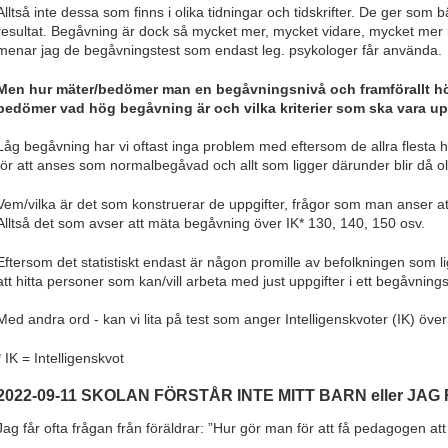
Alltså inte dessa som finns i olika tidningar och tidskrifter. De ger som 
resultat. Begåvning är dock så mycket mer, mycket vidare, mycket mer
menar jag de begåvningstest som endast leg. psykologer får använda.
Men hur mäter/bedömer man en begåvningsnivå och framförallt hö
bedömer vad hög begåvning är och vilka kriterier som ska vara up
Låg begåvning har vi oftast inga problem med eftersom de allra flesta
för att anses som normalbegåvad och allt som ligger därunder blir då o
Vem/vilka är det som konstruerar de uppgifter, frågor som man anser a
Alltså det som avser att mäta begåvning över IK* 130, 140, 150 osv.
Eftersom det statistiskt endast är någon promille av befolkningen som l
att hitta personer som kan/vill arbeta med just uppgifter i ett begåvnings
Med andra ord - kan vi lita på test som anger Intelligenskvoter (IK) öve
* IK = Intelligenskvot
2022-09-11 SKOLAN FÖRSTÅR INTE MITT BARN eller JA
Jag får ofta frågan från föräldrar: ”Hur gör man för att få pedagogen at