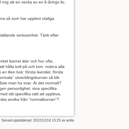
 mig att en vecka av en 6-årings liv,
uxna så som har upplevt otaliga
dsställande verksamhet. Tänk efter
cket barnet äter och hur ofta,
tt hålla koll på och tom. notera alla
en liten bok: första leendet, första
ormala” utvecklingskurvan så blir
måste man ha svar. Är det normalt?
gen personlighet, sina specifika
d sitt specifika sätt att uppleva,
 ska avvika från ”normalkurvan”?
· Senast uppdaterad:
2022/12/16 15:25
av
anita