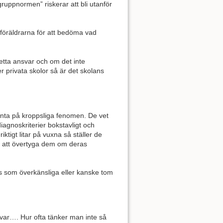
ruppnormen” riskerar att bli utanför
 föräldrarna för att bedöma vad
detta ansvar och om det inte
 privata skolor så är det skolans
nta på kroppsliga fenomen. De vet
iagnoskriterier bokstavligt och
iktigt litar på vuxna så ställer de
t att övertyga dem om deras
s som överkänsliga eller kanske tom
kvar…. Hur ofta tänker man inte så