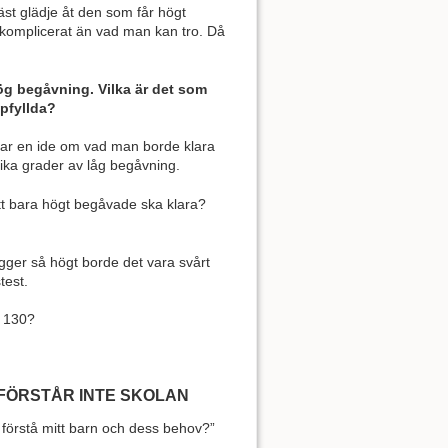
bäst glädje åt den som får högt
 komplicerat än vad man kan tro. Då
g begåvning. Vilka är det som
pfyllda?
 har en ide om vad man borde klara
lika grader av låg begåvning.
tt bara högt begåvade ska klara?
igger så högt borde det vara svårt
test.
r 130?
G FÖRSTÅR INTE SKOLAN
t förstå mitt barn och dess behov?”