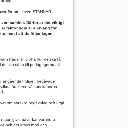
 arbete.
nsvar för att eleven STANNAR.
 verksamhet. Därför är det viktigt
 är rektor som är ansvarig för
e minst att de följer lagen –
 barn frågar mig ofta hur de ska få
 de ska säga till pedagogerna att
gar angående troligen begåvade
 vilken årskursnivå kunskaperna
vå.
vet om särskild begåvning och utgå
 naturligtvis påverkar varandra.
are och det krävs mod och