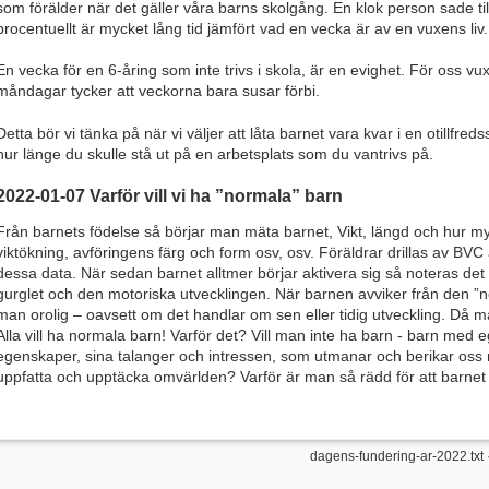
som förälder när det gäller våra barns skolgång. En klok person sade till
procentuellt är mycket lång tid jämfört vad en vecka är av en vuxens liv.
En vecka för en 6-åring som inte trivs i skola, är en evighet. För oss v
måndagar tycker att veckorna bara susar förbi.
Detta bör vi tänka på när vi väljer att låta barnet vara kvar i en otillfre
hur länge du skulle stå ut på en arbetsplats som du vantrivs på.
2022-01-07 Varför vill vi ha ”normala” barn
Från barnets födelse så börjar man mäta barnet, Vikt, längd och hur my
viktökning, avföringens färg och form osv, osv. Föräldrar drillas av BVC a
dessa data. När sedan barnet alltmer börjar aktivera sig så noteras det i 
gurglet och den motoriska utvecklingen. När barnen avviker från den ”n
man orolig – oavsett om det handlar om sen eller tidig utveckling. Då 
Alla vill ha normala barn! Varför det? Vill man inte ha barn - barn med e
egenskaper, sina talanger och intressen, som utmanar och berikar oss me
uppfatta och upptäcka omvärlden? Varför är man så rädd för att barnet
dagens-fundering-ar-2022.txt