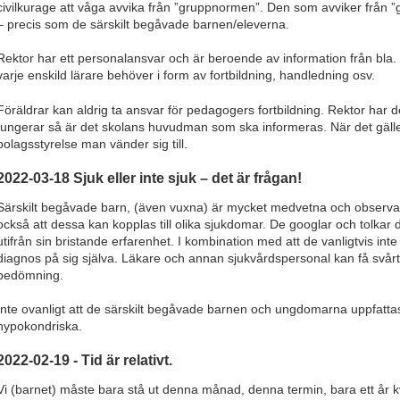
civilkurage att våga avvika från ”gruppnormen”. Den som avviker från ”g
– precis som de särskilt begåvade barnen/eleverna.
Rektor har ett personalansvar och är beroende av information från bla.
varje enskild lärare behöver i form av fortbildning, handledning osv.
Föräldrar kan aldrig ta ansvar för pedagogers fortbildning. Rektor har 
fungerar så är det skolans huvudman som ska informeras. När det gäller
bolagsstyrelse man vänder sig till.
2022-03-18 Sjuk eller inte sjuk – det är frågan!
Särskilt begåvade barn, (även vuxna) är mycket medvetna och observa
också att dessa kan kopplas till olika sjukdomar. De googlar och tolkar d
utifrån sin bristande erfarenhet. I kombination med att de vanligtvis inte r
diagnos på sig själva. Läkare och annan sjukvårdspersonal kan få svår
bedömning.
Inte ovanligt att de särskilt begåvade barnen och ungdomarna uppfatta
hypokondriska.
2022-02-19 - Tid är relativt.
Vi (barnet) måste bara stå ut denna månad, denna termin, bara ett år 