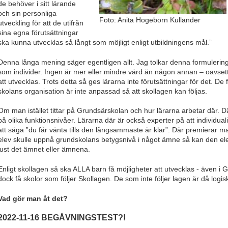
de behöver i sitt lärande
och sin personliga
Foto: Anita Hogeborn Kullander
utveckling för att de utifrån
sina egna förutsättningar
ska kunna utvecklas så långt som möjligt enligt utbildningens mål.”
Denna långa mening säger egentligen allt. Jag tolkar denna formulerin
som individer. Ingen är mer eller mindre värd än någon annan – oavsett f
att utvecklas. Trots detta så ges lärarna inte förutsättningar för det. De
skolans organisation är inte anpassad så att skollagen kan följas.
Om man istället tittar på Grundsärskolan och hur lärarna arbetar där. Där
på olika funktionsnivåer. Lärarna där är också experter på att individu
att säga ”du får vänta tills den långsammaste är klar”. Där premierar 
elev skulle uppnå grundskolans betygsnivå i något ämne så kan den elev
just det ämnet eller ämnena.
Enligt skollagen så ska ALLA barn få möjligheter att utvecklas - även i G
dock få skolor som följer Skollagen. De som inte följer lagen är då logisk
Vad gör man åt det?
2022-11-16 BEGÅVNINGSTEST?!