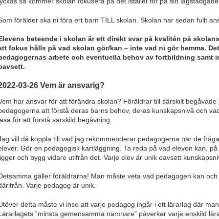
lyckas så kommer skolan fokusera på det istället för på sitt lagstadgade
Som förälder ska ni föra ert barn TILL skolan. Skolan har sedan fullt a
Elevens beteende i skolan är ett direkt svar på kvalitén på skolans
att fokus hålls på vad skolan gör/kan – inte vad ni gör hemma. Det
pedagogernas arbete och eventuella behov av fortbildning samt int
oavsett.
2022-03-26 Vem är ansvarig?
Vem har ansvar för att förändra skolan? Föräldrar till särskilt begåvade
pedagogerna att förstå deras barns behov, deras kunskapsnivå och vad
läsa för att förstå särskild begåvning.
Jag vill då koppla till vad jag rekommenderar pedagogerna när de frå
elever. Gör en pedagogisk kartläggning. Ta reda på vad eleven kan, på
ligger och bygg vidare utifrån det. Varje elev är unik oavsett kunskapsni
Detsamma gäller föräldrarna! Man måste veta vad pedagogen kan och 
därifrån. Varje pedagog är unik.
Utöver detta måste vi inse att varje pedagog ingår i ett lärarlag där man
Lärarlagets ”minsta gemensamma nämnare” påverkar varje enskild lär