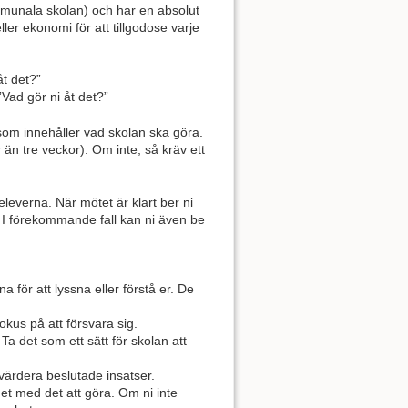
mmunala skolan) och har en absolut
eller ekonomi för att tillgodose varje
åt det?”
Vad gör ni åt det?”
som innehåller vad skolan ska göra.
n tre veckor). Om inte, så kräv ett
leverna. När mötet är klart ber ni
. I förekommande fall kan ni även be
 för att lyssna eller förstå er. De
okus på att försvara sig.
Ta det som ett sätt för skolan att
tvärdera beslutade insatser.
et med det att göra. Om ni inte