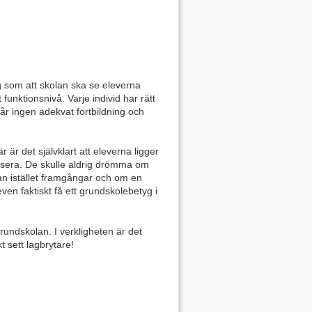
g som att skolan ska se eleverna
unktionsnivå. Varje individ har rätt
 får ingen adekvat fortbildning och
 är det självklart att eleverna ligger
alisera. De skulle aldrig drömma om
man istället framgångar och om en
en faktiskt få ett grundskolebetyg i
rundskolan. I verkligheten är det
t sett lagbrytare!