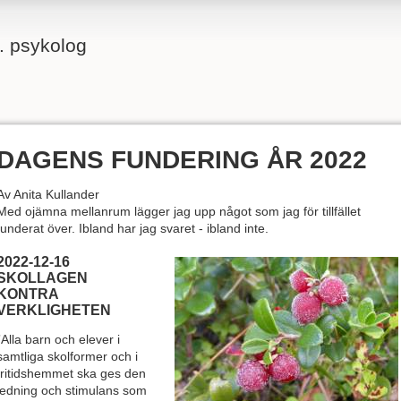
g. psykolog
DAGENS FUNDERING ÅR 2022
Av Anita Kullander
Med ojämna mellanrum lägger jag upp något som jag för tillfället
funderat över. Ibland har jag svaret - ibland inte.
2022-12-16
SKOLLAGEN
KONTRA
VERKLIGHETEN
”Alla barn och elever i
samtliga skolformer och i
fritidshemmet ska ges den
ledning och stimulans som