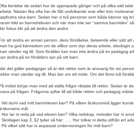
Ofta berättar de sedan hur de upprepade gånger och på olika sätt tal
arbeta. Nästan lika ofta har de fått undvikande svar eller tom motsvara
uppfostra sina barn. Sedan har vi två personer som båda känner sig kr
varsin bild av barnet/eleven och när man inte ser ”samma barn/elev” så 
där fokus blir på att ändra den andre.
För att ändra en annan person, dess förståelse, beteende eller sätt att 
man ha god kännedom om de villkor som styr deras arbete, ideologin 
man vänder sig till. Som förälder kan man inte ändra på en pedagog arb
kan ändra på en förälders syn på sitt barn.
När det gäller pedagoger så är det rektor som är ansvarig för sin persona
rektor man vänder sig till. Man ber om ett möte. Om det finns två förä
På mötet börjar man med att ställa frågor riktade till rektor. Sedan är
svara på frågan. Frågorna syftar till att både rektor och pedagog måste
- Vet du/ni vad mitt barn/eleven kan? På vilken årskursnivå ligger kuns
årskursens mål.
- Hur tar ni reda på vad eleven kan? Vilka redskap, metoder har ni anv
- Skollagen kap 3, §2 lyder så här: ….. Hur tolkar ni detta utifrån ert ar
- På vilket sätt har ni anpassat undervisningen för mitt barn?