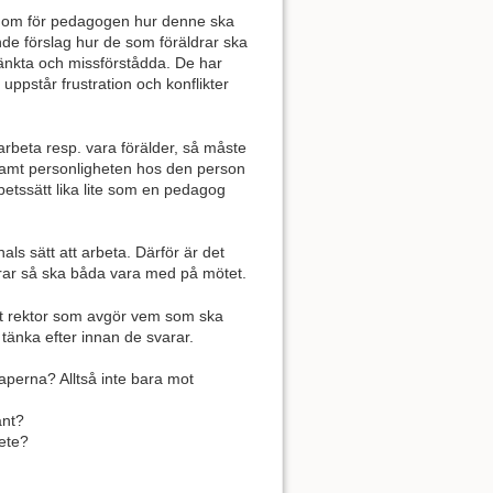
at om för pedagogen hur denne ska
nde förslag hur de som föräldrar ska
änkta och missförstådda. De har
uppstår frustration och konflikter
arbeta resp. vara förälder, så måste
samt personligheten hos den person
etssätt lika lite som en pedagog
ls sätt att arbeta. Därför är det
ldrar så ska båda vara med på mötet.
 det rektor som avgör vem som ska
 tänka efter innan de svarar.
kaperna? Alltså inte bara mot
änt?
bete?