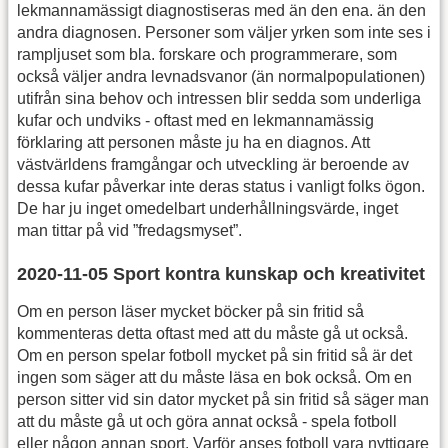
lekmannamässigt diagnostiseras med än den ena. än den
andra diagnosen. Personer som väljer yrken som inte ses i
rampljuset som bla. forskare och programmerare, som
också väljer andra levnadsvanor (än normalpopulationen)
utifrån sina behov och intressen blir sedda som underliga
kufar och undviks - oftast med en lekmannamässig
förklaring att personen måste ju ha en diagnos. Att
västvärldens framgångar och utveckling är beroende av
dessa kufar påverkar inte deras status i vanligt folks ögon.
De har ju inget omedelbart underhållningsvärde, inget
man tittar på vid ”fredagsmyset”.
2020-11-05 Sport kontra kunskap och kreativitet
Om en person läser mycket böcker på sin fritid så
kommenteras detta oftast med att du måste gå ut också.
Om en person spelar fotboll mycket på sin fritid så är det
ingen som säger att du måste läsa en bok också. Om en
person sitter vid sin dator mycket på sin fritid så säger man
att du måste gå ut och göra annat också - spela fotboll
eller någon annan sport. Varför anses fotboll vara nyttigare