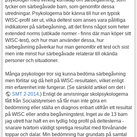
tycker om särbegåvade barn, som genomför dessa
utredningar. Psykologerna bör känna till hur en typisk
WISC-profil ser ut, vilka deltest som anses vara pålitliga
indikatorer på särbegåvning, att det finns något som heter
extended norms (utökade normer - finns där man köper sitt
WISC-test), och hur man använder dessa, hur
särbegåvning påverkar hur man genomför ett test och sist
men inte minst hur särbegåvade relaterar till okända
personer och situationer.
Många psykologer tror sig kunna bedöma särbegåvning
men förlitar sig då helt på WISC-resultaten, vilket enligt
min erfarenhet inte fungerar. (Se särskild artikel om det i
SMT 2-2014
.) Enligt de anvisningar skolpsykologerna
fått från Socialstyrelsen så får man inte göra en
bedömning eller ställa en diagnos enbart utifrån ett resultat
på WISC eller andra begåvningstest. Inget av de 13 barn
jag utrett har haft en en tydlig hög profil på deltesterna -
snarare tvärtom väldigt spretiga resultat med förvånande
toppar och dalar. Min bedömning har grundats på samtal