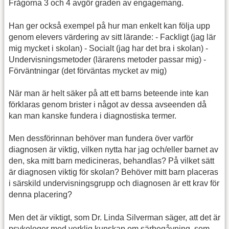
Frågorna 3 och 4 avgör graden av engagemang.
Han ger också exempel på hur man enkelt kan följa upp
genom elevers värdering av sitt lärande: - Fackligt (jag lär
mig mycket i skolan) - Socialt (jag har det bra i skolan) -
Undervisningsmetoder (lärarens metoder passar mig) -
Förväntningar (det förväntas mycket av mig)
När man är helt säker på att ett barns beteende inte kan
förklaras genom brister i något av dessa avseenden då
kan man kanske fundera i diagnostiska termer.
Men dessförinnan behöver man fundera över varför
diagnosen är viktig, vilken nytta har jag och/eller barnet av
den, ska mitt barn medicineras, behandlas? På vilket sätt
är diagnosen viktig för skolan? Behöver mitt barn placeras
i särskild undervisningsgrupp och diagnosen är ett krav för
denna placering?
Men det är viktigt, som Dr. Linda Silverman säger, att det är
psykologer med verklig kunskap om särbegåvning, som