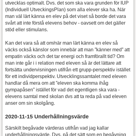
utvecklas optimalt. Dvs. det som ska vara grunden för IUP
(Individuell UtveckingsPlan) som alla elever ska ha. När
man väl lärt känna en elev på det viset så borde det vara
svårt att inte förstå elevens behov - oavsett om det gäller
stöd eller stimulans.
Kan det vara så att om/när man lärt känna en elev så
väcks också känslor som innebär att man ”känner med” att
empatin väcks och det tar energi och framförallt tid? Om
man inte går i i relation med eleven så är det lättare att
fortsätta undervisningen utifrån ett grupp-perspektiv istället
för ett individperspektiv. Utvecklingssamtalet med eleven
handlar då mera om att ”eleven ska komma ihåg
gympapåsen” istället för vad det egentligen ska vara -
elevens samtal med skolan dvs att ta reda på vad eleven
anser om sin skolgång.
2020-11-15 Underhållningsvärde
Särskilt begåvade värderas utifrån vad jag kallar
underhållningsvärde. Dvs. på det sätt som en begåvning