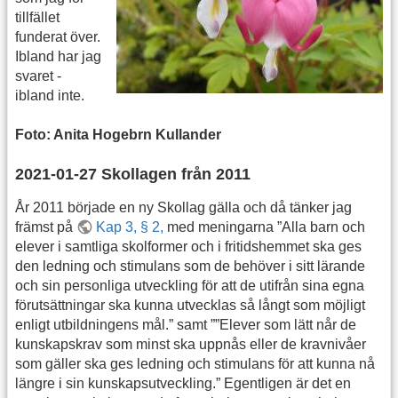
tillfället
funderat över.
Ibland har jag
svaret -
ibland inte.
Foto: Anita Hogebrn Kullander
2021-01-27 Skollagen från 2011
År 2011 började en ny Skollag gälla och då tänker jag
främst på
Kap 3, § 2,
med meningarna ”Alla barn och
elever i samtliga skolformer och i fritidshemmet ska ges
den ledning och stimulans som de behöver i sitt lärande
och sin personliga utveckling för att de utifrån sina egna
förutsättningar ska kunna utvecklas så långt som möjligt
enligt utbildningens mål.” samt ””Elever som lätt når de
kunskapskrav som minst ska uppnås eller de kravnivåer
som gäller ska ges ledning och stimulans för att kunna nå
längre i sin kunskapsutveckling.” Egentligen är det en