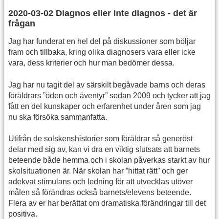
2020-03-02 Diagnos eller inte diagnos - det är
frågan
Jag har funderat en hel del på diskussioner som böljar
fram och tillbaka, kring olika diagnosers vara eller icke
vara, dess kriterier och hur man bedömer dessa.
Jag har nu tagit del av särskilt begåvade barns och deras
föräldrars ”öden och äventyr” sedan 2009 och tycker att jag
fått en del kunskaper och erfarenhet under åren som jag
nu ska försöka sammanfatta.
Utifrån de solskenshistorier som föräldrar så generöst
delar med sig av, kan vi dra en viktig slutsats att barnets
beteende både hemma och i skolan påverkas starkt av hur
skolsituationen är. När skolan har ”hittat rätt” och ger
adekvat stimulans och ledning för att utvecklas utöver
målen så förändras också barnets/elevens beteende.
Flera av er har berättat om dramatiska förändringar till det
positiva.