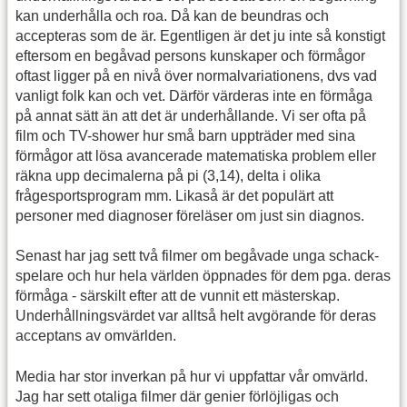
kan underhålla och roa. Då kan de beundras och
accepteras som de är. Egentligen är det ju inte så konstigt
eftersom en begåvad persons kunskaper och förmågor
oftast ligger på en nivå över normalvariationens, dvs vad
vanligt folk kan och vet. Därför värderas inte en förmåga
på annat sätt än att det är underhållande. Vi ser ofta på
film och TV-shower hur små barn uppträder med sina
förmågor att lösa avancerade matematiska problem eller
räkna upp decimalerna på pi (3,14), delta i olika
frågesportsprogram mm. Likaså är det populärt att
personer med diagnoser föreläser om just sin diagnos.
Senast har jag sett två filmer om begåvade unga schack-
spelare och hur hela världen öppnades för dem pga. deras
förmåga - särskilt efter att de vunnit ett mästerskap.
Underhållningsvärdet var alltså helt avgörande för deras
acceptans av omvärlden.
Media har stor inverkan på hur vi uppfattar vår omvärld.
Jag har sett otaliga filmer där genier förlöjligas och