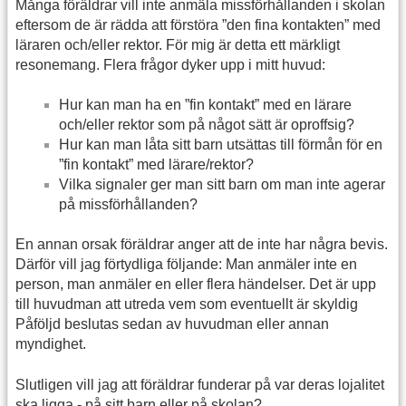
Många föräldrar vill inte anmäla missförhållanden i skolan
eftersom de är rädda att förstöra ”den fina kontakten” med
läraren och/eller rektor. För mig är detta ett märkligt
resonemang. Flera frågor dyker upp i mitt huvud:
Hur kan man ha en ”fin kontakt” med en lärare
och/eller rektor som på något sätt är oproffsig?
Hur kan man låta sitt barn utsättas till förmån för en
”fin kontakt” med lärare/rektor?
Vilka signaler ger man sitt barn om man inte agerar
på missförhållanden?
En annan orsak föräldrar anger att de inte har några bevis.
Därför vill jag förtydliga följande: Man anmäler inte en
person, man anmäler en eller flera händelser. Det är upp
till huvudman att utreda vem som eventuellt är skyldig
Påföljd beslutas sedan av huvudman eller annan
myndighet.
Slutligen vill jag att föräldrar funderar på var deras lojalitet
ska ligga - på sitt barn eller på skolan?