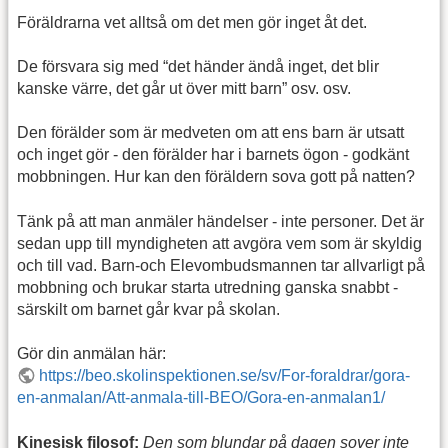
Föräldrarna vet alltså om det men gör inget åt det.
De försvara sig med “det händer ändå inget, det blir
kanske värre, det går ut över mitt barn” osv. osv.
Den förälder som är medveten om att ens barn är utsatt
och inget gör - den förälder har i barnets ögon - godkänt
mobbningen. Hur kan den föräldern sova gott på natten?
Tänk på att man anmäler händelser - inte personer. Det är
sedan upp till myndigheten att avgöra vem som är skyldig
och till vad. Barn-och Elevombudsmannen tar allvarligt på
mobbning och brukar starta utredning ganska snabbt -
särskilt om barnet går kvar på skolan.
Gör din anmälan här:
https://beo.skolinspektionen.se/sv/For-foraldrar/gora-
en-anmalan/Att-anmala-till-BEO/Gora-en-anmalan1/
Kinesisk filosof:
Den som blundar på dagen sover inte