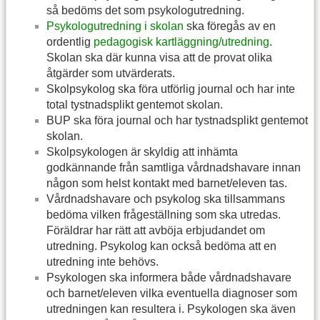
så bedöms det som psykologutredning.
Psykologutredning i skolan
ska föregås av en
ordentlig
pedagogisk kartläggning/utredning
.
Skolan ska där kunna visa att de provat olika
åtgärder som utvärderats.
Skolpsykolog ska föra utförlig journal och har inte
total tystnadsplikt gentemot skolan.
BUP ska föra journal och har tystnadsplikt gentemot
skolan.
Skolpsykologen är skyldig att inhämta
godkännande från samtliga vårdnadshavare innan
någon som helst kontakt med barnet/eleven tas.
Vårdnadshavare och psykolog ska tillsammans
bedöma vilken frågeställning som ska utredas.
Föräldrar har rätt att avböja erbjudandet om
utredning. Psykolog kan också bedöma att en
utredning inte behövs.
Psykologen ska informera både vårdnadshavare
och barnet/eleven vilka eventuella diagnoser som
utredningen kan resultera i. Psykologen ska även