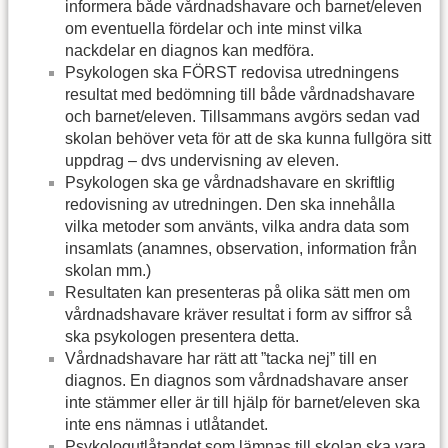
informera både vårdnadshavare och barnet/eleven
om eventuella fördelar och inte minst vilka
nackdelar en diagnos kan medföra.
Psykologen ska FÖRST redovisa utredningens
resultat med bedömning till både vårdnadshavare
och barnet/eleven. Tillsammans avgörs sedan vad
skolan behöver veta för att de ska kunna fullgöra sitt
uppdrag – dvs undervisning av eleven.
Psykologen ska ge vårdnadshavare en skriftlig
redovisning av utredningen. Den ska innehålla
vilka metoder som använts, vilka andra data som
insamlats (anamnes, observation, information från
skolan mm.)
Resultaten kan presenteras på olika sätt men om
vårdnadshavare kräver resultat i form av siffror så
ska psykologen presentera detta.
Vårdnadshavare har rätt att ”tacka nej” till en
diagnos. En diagnos som vårdnadshavare anser
inte stämmer eller är till hjälp för barnet/eleven ska
inte ens nämnas i utlåtandet.
Psykologutlåtandet som lämnas till skolan ska vara