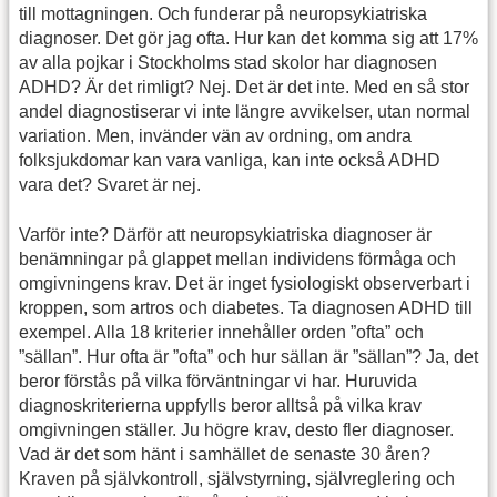
till mottagningen. Och funderar på neuropsykiatriska
diagnoser. Det gör jag ofta. Hur kan det komma sig att 17%
av alla pojkar i Stockholms stad skolor har diagnosen
ADHD? Är det rimligt? Nej. Det är det inte. Med en så stor
andel diagnostiserar vi inte längre avvikelser, utan normal
variation. Men, invänder vän av ordning, om andra
folksjukdomar kan vara vanliga, kan inte också ADHD
vara det? Svaret är nej.
Varför inte? Därför att neuropsykiatriska diagnoser är
benämningar på glappet mellan individens förmåga och
omgivningens krav. Det är inget fysiologiskt observerbart i
kroppen, som artros och diabetes. Ta diagnosen ADHD till
exempel. Alla 18 kriterier innehåller orden ”ofta” och
”sällan”. Hur ofta är ”ofta” och hur sällan är ”sällan”? Ja, det
beror förstås på vilka förväntningar vi har. Huruvida
diagnoskriterierna uppfylls beror alltså på vilka krav
omgivningen ställer. Ju högre krav, desto fler diagnoser.
Vad är det som hänt i samhället de senaste 30 åren?
Kraven på självkontroll, självstyrning, självreglering och