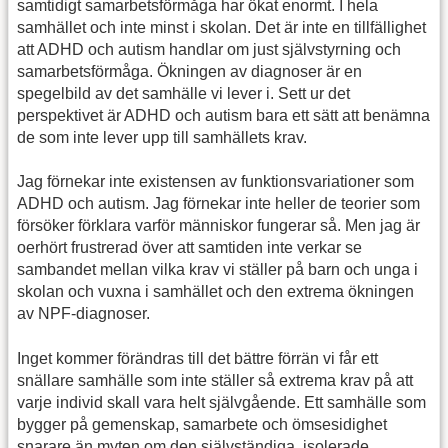
samtidigt samarbetsförmåga har ökat enormt. I hela
samhället och inte minst i skolan. Det är inte en tillfällighet
att ADHD och autism handlar om just självstyrning och
samarbetsförmåga. Ökningen av diagnoser är en
spegelbild av det samhälle vi lever i. Sett ur det
perspektivet är ADHD och autism bara ett sätt att benämna
de som inte lever upp till samhällets krav.
Jag förnekar inte existensen av funktionsvariationer som
ADHD och autism. Jag förnekar inte heller de teorier som
försöker förklara varför människor fungerar så. Men jag är
oerhört frustrerad över att samtiden inte verkar se
sambandet mellan vilka krav vi ställer på barn och unga i
skolan och vuxna i samhället och den extrema ökningen
av NPF-diagnoser.
Inget kommer förändras till det bättre förrän vi får ett
snällare samhälle som inte ställer så extrema krav på att
varje individ skall vara helt självgående. Ett samhälle som
bygger på gemenskap, samarbete och ömsesidighet
snarare än myten om den självständiga, isolerade