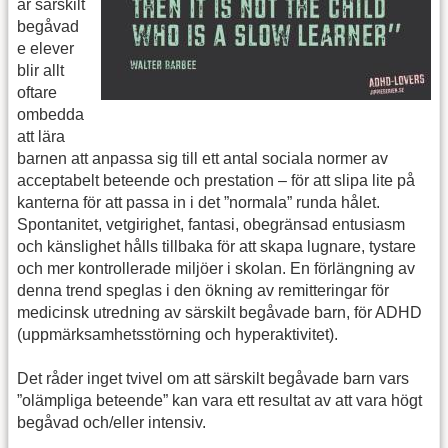
ar särskilt
begåvad
e elever
blir allt
oftare
ombedda
att lära
barnen att anpassa sig till ett antal sociala normer av
acceptabelt beteende och prestation – för att slipa lite på
kanterna för att passa in i det ”normala” runda hålet.
Spontanitet, vetgirighet, fantasi, obegränsad entusiasm
och känslighet hålls tillbaka för att skapa lugnare, tystare
och mer kontrollerade miljöer i skolan. En förlängning av
denna trend speglas i den ökning av remitteringar för
medicinsk utredning av särskilt begåvade barn, för ADHD
(uppmärksamhetsstörning och hyperaktivitet).
Det råder inget tvivel om att särskilt begåvade barn vars
”olämpliga beteende” kan vara ett resultat av att vara högt
begåvad och/eller intensiv.