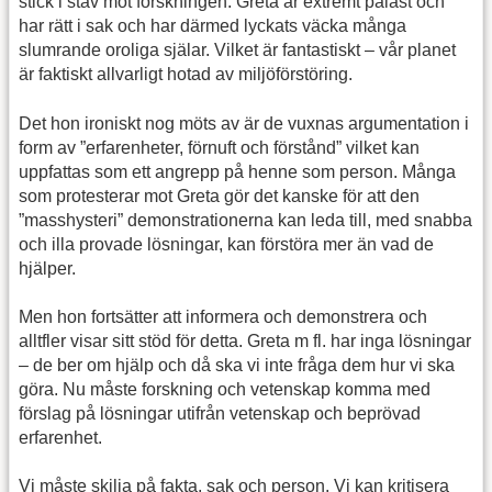
stick i stäv mot forskningen. Greta är extremt påläst och
har rätt i sak och har därmed lyckats väcka många
slumrande oroliga själar. Vilket är fantastiskt – vår planet
är faktiskt allvarligt hotad av miljöförstöring.
Det hon ironiskt nog möts av är de vuxnas argumentation i
form av ”erfarenheter, förnuft och förstånd” vilket kan
uppfattas som ett angrepp på henne som person. Många
som protesterar mot Greta gör det kanske för att den
”masshysteri” demonstrationerna kan leda till, med snabba
och illa provade lösningar, kan förstöra mer än vad de
hjälper.
Men hon fortsätter att informera och demonstrera och
alltfler visar sitt stöd för detta. Greta m fl. har inga lösningar
– de ber om hjälp och då ska vi inte fråga dem hur vi ska
göra. Nu måste forskning och vetenskap komma med
förslag på lösningar utifrån vetenskap och beprövad
erfarenhet.
Vi måste skilja på fakta, sak och person. Vi kan kritisera