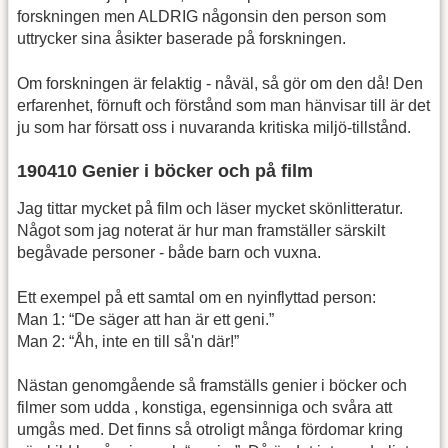
forskningen men ALDRIG någonsin den person som
uttrycker sina åsikter baserade på forskningen.
Om forskningen är felaktig - nåväl, så gör om den då! Den
erfarenhet, förnuft och förstånd som man hänvisar till är det
ju som har försatt oss i nuvaranda kritiska miljö-tillstånd.
190410 Genier i böcker och på film
Jag tittar mycket på film och läser mycket skönlitteratur.
Något som jag noterat är hur man framställer särskilt
begåvade personer - både barn och vuxna.
Ett exempel på ett samtal om en nyinflyttad person:
Man 1: “De säger att han är ett geni.”
Man 2: “Åh, inte en till så'n där!”
Nästan genomgående så framställs genier i böcker och
filmer som udda , konstiga, egensinniga och svåra att
umgås med. Det finns så otroligt många fördomar kring