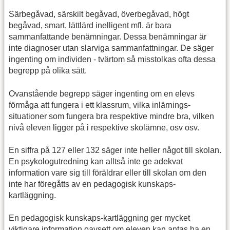
Särbegåvad, särskilt begåvad, överbegåvad, högt
begåvad, smart, lättlärd inelligent mfl. är bara
sammanfattande benämningar. Dessa benämningar är
inte diagnoser utan slarviga sammanfattningar. De säger
ingenting om individen - tvärtom så misstolkas ofta dessa
begrepp på olika sätt.
Ovanstående begrepp säger ingenting om en elevs
förmåga att fungera i ett klassrum, vilka inlärnings-
situationer som fungera bra respektive mindre bra, vilken
nivå eleven ligger på i respektive skolämne, osv osv.
En siffra på 127 eller 132 säger inte heller något till skolan.
En psykologutredning kan alltså inte ge adekvat
information vare sig till föräldrar eller till skolan om den
inte har föregåtts av en pedagogisk kunskaps-
kartläggning.
En pedagogisk kunskaps-kartläggning ger mycket
viktigare information oavsett om eleven kan antas ha en