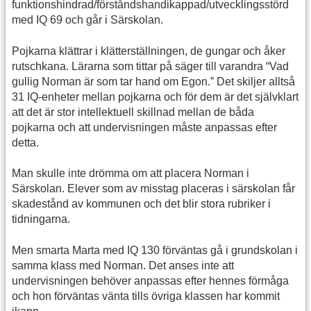
funktionshindrad/förståndshandikappad/utvecklingsstörd
med IQ 69 och går i Särskolan.
Pojkarna klättrar i klätterställningen, de gungar och åker
rutschkana. Lärarna som tittar på säger till varandra “Vad
gullig Norman är som tar hand om Egon.” Det skiljer alltså
31 IQ-enheter mellan pojkarna och för dem är det självklart
att det är stor intellektuell skillnad mellan de båda
pojkarna och att undervisningen måste anpassas efter
detta.
Man skulle inte drömma om att placera Norman i
Särskolan. Elever som av misstag placeras i särskolan får
skadestånd av kommunen och det blir stora rubriker i
tidningarna.
Men smarta Marta med IQ 130 förväntas gå i grundskolan i
samma klass med Norman. Det anses inte att
undervisningen behöver anpassas efter hennes förmåga
och hon förväntas vänta tills övriga klassen har kommit