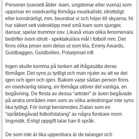
Personer (oavsett ålder -barn, ungdomar eller vuxna) som
uppvisar en osedvanlig förmåga musikaliskt, idrottsligt
eller konstnärligt, mm. beundrar vi och höjer till skyarna. Ni
har säkert sett videoklipp med små barn som sjunger,
dansar, spelar trummor osv. Likaså visas olika fenomenala
bedrifter inom idrott - spektakulära mål i fotboll mm. Det
finns olika priser som delas ut som bla. Emmy Awards,
Guldbaggen, Guldbollen, Polarpriset mfl.
Ingen skulle komma på tanken att ifrågasätta deras
förmågor. Det syns ju tydligt och man njuter av att se det
igen och igen och igen. Bakom varje sådan person finns
en osedvanlig talang, en förmåga utöver det vanliga, en
begåvning. De flesta av dessa “artister” är även begåvade
på andra områden men som av olika anledningar inte syns
lika tydligt. För övrigt benämndes Zlatan som en
“språkbegåvad fotbollstalang” av några forskare inom
lingvistik. Enligt uppgift talar han 6 språk.
De som inte är lika uppenbara är de talanger och