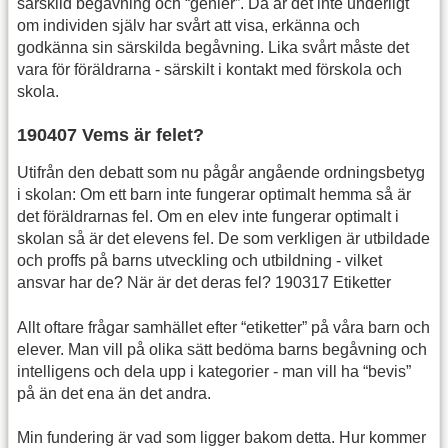
särskild begåvning och “genier”. Då är det inte underligt
om individen själv har svårt att visa, erkänna och
godkänna sin särskilda begåvning. Lika svårt måste det
vara för föräldrarna - särskilt i kontakt med förskola och
skola.
190407 Vems är felet?
Utifrån den debatt som nu pågår angående ordningsbetyg
i skolan: Om ett barn inte fungerar optimalt hemma så är
det föräldrarnas fel. Om en elev inte fungerar optimalt i
skolan så är det elevens fel. De som verkligen är utbildade
och proffs på barns utveckling och utbildning - vilket
ansvar har de? När är det deras fel? 190317 Etiketter
Allt oftare frågar samhället efter “etiketter” på våra barn och
elever. Man vill på olika sätt bedöma barns begåvning och
intelligens och dela upp i kategorier - man vill ha “bevis”
på än det ena än det andra.
Min fundering är vad som ligger bakom detta. Hur kommer