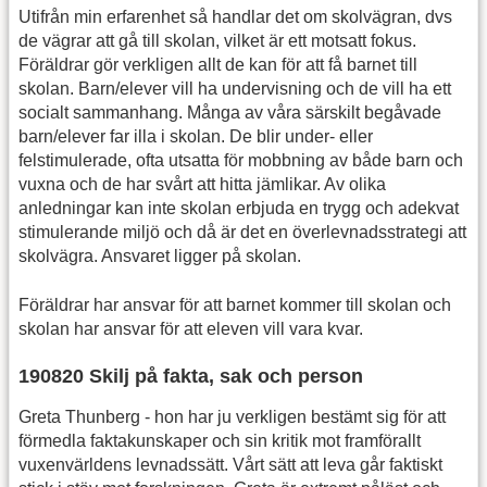
Utifrån min erfarenhet så handlar det om skolvägran, dvs
de vägrar att gå till skolan, vilket är ett motsatt fokus.
Föräldrar gör verkligen allt de kan för att få barnet till
skolan. Barn/elever vill ha undervisning och de vill ha ett
socialt sammanhang. Många av våra särskilt begåvade
barn/elever far illa i skolan. De blir under- eller
felstimulerade, ofta utsatta för mobbning av både barn och
vuxna och de har svårt att hitta jämlikar. Av olika
anledningar kan inte skolan erbjuda en trygg och adekvat
stimulerande miljö och då är det en överlevnadsstrategi att
skolvägra. Ansvaret ligger på skolan.
Föräldrar har ansvar för att barnet kommer till skolan och
skolan har ansvar för att eleven vill vara kvar.
190820 Skilj på fakta, sak och person
Greta Thunberg - hon har ju verkligen bestämt sig för att
förmedla faktakunskaper och sin kritik mot framförallt
vuxenvärldens levnadssätt. Vårt sätt att leva går faktiskt