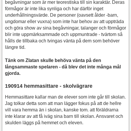
begåvningar som är mer teorestiska till sin karaktär. Deras
förmågor är inte lika synliga och har därför inget
underhållningsvärde. De personer (oavsett ålder -barn,
ungdomar eller vuxna) som inte har behov av att uppträda
och göra show av sina begåvningar, talanger och förmågor
blir inte uppmärksammade och uppmuntrade - tvärtom så
hålls de tillbaka och tvingas vänta på dem som behöver
längre tid.
Tänk om Zlatan skulle behöva vänta på den
långsammaste spelaren - då blev det inte många mål
gjorda.
190914 hemmasittare - skolvägrare
Hemmasittare kallar man de elever som inte går till skolan.
Jag tolkar detta som att man lägger fokus på att de hellre
vill vara hemma än i skolan, kanske tom. att föräldrarna
inte klarar av att få iväg sina barn till skolan. Ansvaret och
skulden läggs på hemmet och eleven.