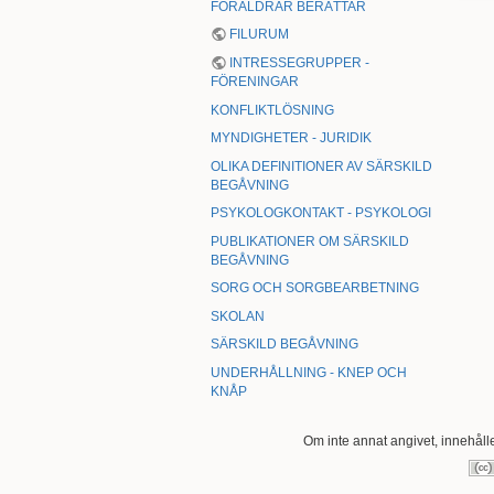
FÖRÄLDRAR BERÄTTAR
FILURUM
INTRESSEGRUPPER -
FÖRENINGAR
KONFLIKTLÖSNING
MYNDIGHETER - JURIDIK
OLIKA DEFINITIONER AV SÄRSKILD
BEGÅVNING
PSYKOLOGKONTAKT - PSYKOLOGI
PUBLIKATIONER OM SÄRSKILD
BEGÅVNING
SORG OCH SORGBEARBETNING
SKOLAN
SÄRSKILD BEGÅVNING
UNDERHÅLLNING - KNEP OCH
KNÅP
Om inte annat angivet, innehålle