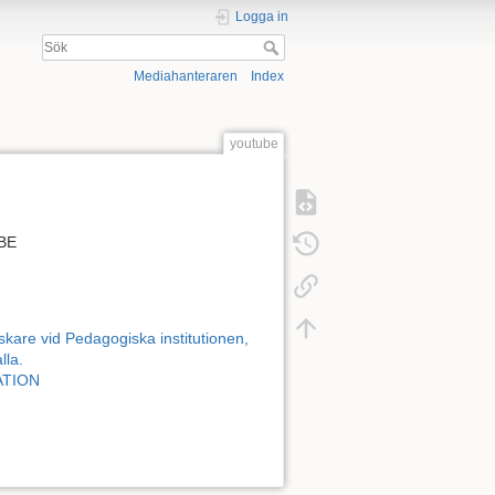
Logga in
Mediahanteraren
Index
youtube
BE
kare vid Pedagogiska institutionen,
lla.
CATION