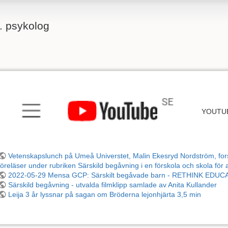
g. psykolog
YOUTU
Vetenskapslunch på Umeå Universtet, Malin Ekesryd Nordström, fors
föreläser under rubriken Särskild begåvning i en förskola och skola för a
2022-05-29 Mensa GCP: Särskilt begåvade barn - RETHINK EDU
Särskild begåvning - utvalda filmklipp samlade av Anita Kullander
Leija 3 år lyssnar på sagan om Bröderna lejonhjärta 3,5 min