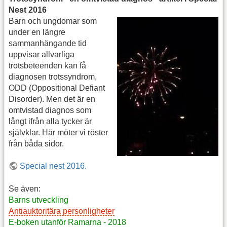
Nest 2016
Barn och ungdomar som
under en längre
sammanhängande tid
uppvisar allvarliga
trotsbeteenden kan få
diagnosen trotssyndrom,
ODD (Oppositional Defiant
Disorder). Men det är en
omtvistad diagnos som
långt ifrån alla tycker är
självklar. Här möter vi röster
från båda sidor.
Special nest 2016.
Se även:
Barns utveckling
Antiauktoritära personligheter
E-boken utanför Ramarna - 2018