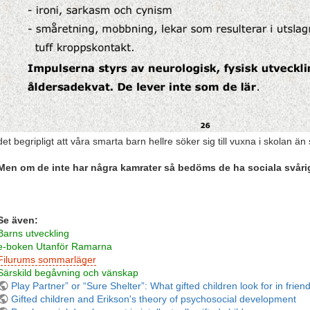
det begripligt att våra smarta barn hellre söker sig till vuxna i skolan än
Men om de inte har några kamrater så bedöms de ha sociala svåri
Se även:
Barns utveckling
e-boken Utanför Ramarna
Filurums sommarläger
Särskild begåvning och vänskap
Play Partner” or “Sure Shelter”: What gifted children look for in frien
Gifted children and Erikson's theory of psychosocial development