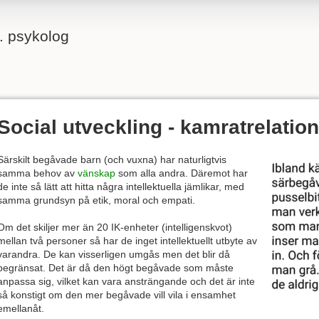
g. psykolog
Social utveckling - kamratrelatio
Särskilt begåvade barn (och vuxna) har naturligtvis
samma behov av
vänskap
som alla andra. Däremot har
de inte så lätt att hitta några intellektuella jämlikar, med
samma grundsyn på etik, moral och empati.
Om det skiljer mer än 20 IK-enheter (intelligenskvot)
mellan två personer så har de inget intellektuellt utbyte av
varandra. De kan visserligen umgås men det blir då
begränsat. Det är då den högt begåvade som måste
anpassa sig, vilket kan vara ansträngande och det är inte
så konstigt om den mer begåvade vill vila i ensamhet
emellanåt.