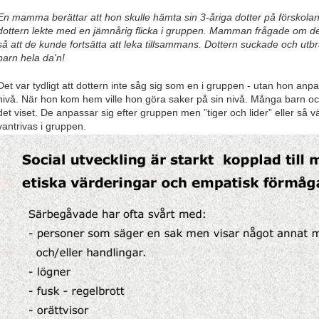
En mamma berättar att hon skulle hämta sin 3-åriga dotter på förskolan.
dottern lekte med en jämnårig flicka i gruppen. Mamman frågade om de
så att de kunde fortsätta att leka tillsammans. Dottern suckade och ut
barn hela da'n!
Det var tydligt att dottern inte såg sig som en i gruppen - utan hon an
nivå. När hon kom hem ville hon göra saker på sin nivå. Många barn och 
det viset. De anpassar sig efter gruppen men ”tiger och lider” eller så 
vantrivas i gruppen.