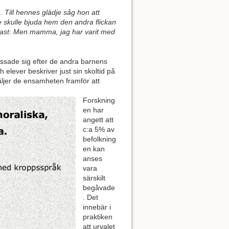
 Till hennes glädje såg hon att
 skulle bjuda hem den andra flickan
brast: Men mamma, jag har varit med
passade sig efter de andra barnens
elever beskriver just sin skoltid på
väljer de ensamheten framför att
Forskning
en har
angett att
c:a 5% av
befolkning
en kan
anses
vara
särskilt
begåvade
. Det
innebär i
praktiken
att urvalet