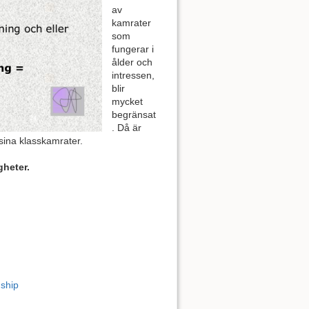
av
kamrater
som
fungerar i
ålder och
intressen,
blir
mycket
begränsat
. Då är
 sina klasskamrater.
gheter.
dship