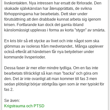
livskontakten. Nya intressen har ersatt de förlorade. Den
skakade självkänslan har återupprättats, de svikna
förhoppningarna har bearbetats. Dett sker under
förutsättning att den drabbade kunnat arbeta sig igenom
krisen. Fortfarande kan dock det gamla ibland
känslomässigt upplevas i forma av korta ”stygn” av smärta.
En kris blir så ett stycke av livet och inte något som ska
glömmas av isoleras fråm medvetandet.. Många upplever
också efteråt att händelsen får nya betydelser under
kommande livsperioder.
Dessa faser är mer eller mindre tydliga. Om en fas inte
bearbetats tillräckligt så kan man ”backa” och göra om
den. Det är inte ovanligt att man kommer till fas 3 men
sedan plötsligt börjar störtgråta igen som är mer typiskt för
fas 2.
Se även:
Krigstrauma och PTSD