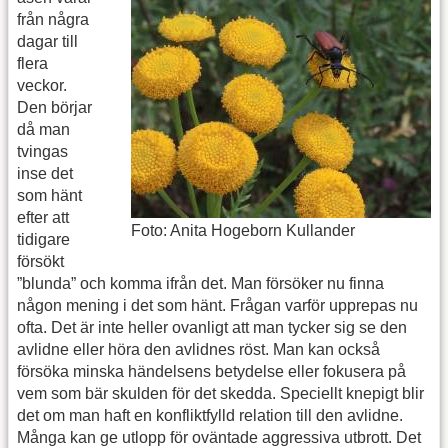
från några
dagar till
flera
veckor.
Den börjar
då man
tvingas
inse det
som hänt
efter att
Foto: Anita Hogeborn Kullander
tidigare
försökt
”blunda” och komma ifrån det. Man försöker nu finna
någon mening i det som hänt. Frågan varför upprepas nu
ofta. Det är inte heller ovanligt att man tycker sig se den
avlidne eller höra den avlidnes röst. Man kan också
försöka minska händelsens betydelse eller fokusera på
vem som bär skulden för det skedda. Speciellt knepigt blir
det om man haft en konfliktfylld relation till den avlidne.
Många kan ge utlopp för oväntade aggressiva utbrott. Det