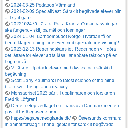
2024-03-25 Pedagog Värmland
2024-02-09 SpecialNest: Särskilt begåvade elever blir
allt synligare
20221024 Vi Lärare. Petra Krantz: Om anpassningar
ska fungera – skilj på mål och lösningar
2024-01-04: Barneombudet Norge: Hvordan få en
bedre klageordning for elever med spesialundervisning?
2023-12-13 Regeringskansliet: Regeringen vill göra
det lättare för elever att få läsa i snabbare takt och på en
högre nivå
Vi lärare. Upptäck elever med dyslexi och särskild
begåvning
Scott Barry Kaufman:The latest science of the mind,
brain, well-being, and creativity.
Mensapriset 2023 går till uppfinnaren och forskaren
Fredrik Löfgren!
Der er netop vedtaget en finanslov i Danmark med en
post til højtbegavede børn.
https://begavetmedglaede.dk/
Östersunds kommun:
inlämnat förslag till handligsplan för särskilt begåvade