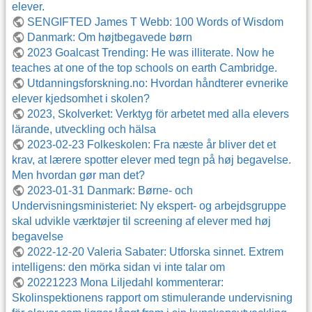
elever.
SENGIFTED James T Webb: 100 Words of Wisdom
Danmark: Om højtbegavede børn
2023 Goalcast Trending: He was illiterate. Now he
teaches at one of the top schools on earth Cambridge.
Utdanningsforskning.no: Hvordan håndterer evnerike
elever kjedsomhet i skolen?
2023, Skolverket: Verktyg för arbetet med alla elevers
lärande, utveckling och hälsa
2023-02-23 Folkeskolen: Fra næste år bliver det et
krav, at lærere spotter elever med tegn på høj begavelse.
Men hvordan gør man det?
2023-01-31 Danmark: Børne- och
Undervisningsministeriet: Ny ekspert- og arbejdsgruppe
skal udvikle værktøjer til screening af elever med høj
begavelse
2022-12-20 Valeria Sabater: Utforska sinnet. Extrem
intelligens: den mörka sidan vi inte talar om
20221223 Mona Liljedahl kommenterar:
Skolinspektionens rapport om stimulerande undervisning