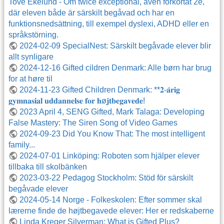
Tove Ekelund - Om twice exceptional, även förkortat 2e,
där eleven både är särskilt begåvad och har en
funktionsnedsättning, till exempel dyslexi, ADHD eller en
språkstörning.
2024-02-09 SpecialNest: Särskilt begåvade elever blir
allt synligare
2024-12-16 Gifted cildren Denmark: Alle børn har brug
for at høre til
2024-11-23 Gifted Children Denmark: **𝟐-𝐚̊𝐫𝐢𝐠
𝐠𝐲𝐦𝐧𝐚𝐬𝐢𝐚𝐥 𝐮𝐝𝐝𝐚𝐧𝐧𝐞𝐥𝐬𝐞 𝐟𝐨𝐫 𝐡ø𝐣𝐭𝐛𝐞𝐠𝐚𝐯𝐞𝐝𝐞!
2023 April 4, SENG Gifted, Mark Talaga: Developing
False Mastery: The Siren Song of Video Games
2024-09-23 Did You Know That: The most intelligent
family...
2024-07-01 Linköping: Roboten som hjälper elever
tillbaka till skolbänken
2023-03-22 Pedagog Stockholm: Stöd för särskilt
begåvade elever
2024-05-14 Norge - Folkeskolen: Efter sommer skal
lærerne finde de højtbegavede elever: Her er redskaberne
Linda Kreger Silverman: What is Gifted Plus?