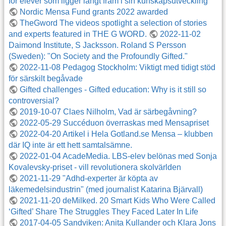
för elever som ligger långt fram i sin kunskapsutveckling
Nordic Mensa Fund grants 2022 awarded
TheGword The videos spotlight a selection of stories
and experts featured in THE G WORD.
2022-11-02
Daimond Institute, S Jacksson. Roland S Persson
(Sweden): "On Society and the Profoundly Gifted."
2022-11-08 Pedagog Stockholm: Viktigt med tidigt stöd
för särskilt begåvade
Gifted challenges - Gifted education: Why is it still so
controversial?
2019-10-07 Claes Nilholm, Vad är särbegåvning?
2022-05-29 Succéduon överraskas med Mensapriset
2022-04-20 Artikel i Hela Gotland.se Mensa – klubben
där IQ inte är ett hett samtalsämne.
2022-01-04 AcadeMedia. LBS-elev belönas med Sonja
Kovalevsky-priset - vill revolutionera skolvärlden
2021-11-29 "Adhd-experter är köpta av
läkemedelsindustrin" (med journalist Katarina Bjärvall)
2021-11-20 deMilked. 20 Smart Kids Who Were Called
‘Gifted’ Share The Struggles They Faced Later In Life
2017-04-05 Sandviken: Anita Kullander och Klara Jons