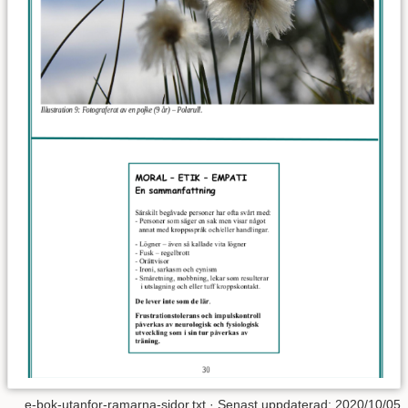
e-bok-utanfor-ramarna-sidor.txt
· Senast uppdaterad:
2020/10/05