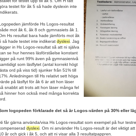
istället för testet upp till åk 5. Om H fått
göra testet för åk 5 så hade dyslexin inte
indikerats.
Logopeden jämförde Hs Logos-resultat
både mot åk 6, åk 8 och gymnasiets åk 1.
Om Hs resultat bara hade jämförts mot åk
6 så hade testet inte indikerat
dyslexi
. Jag
lägger in Hs Logos-resultat så att ni själva
kan se hur hennes läsförståelse konstant
ligger på runt 99% även på gymnasienivå
samtidigt som läsflytet (antal korrekt högt
lästa ord på viss tid) sjunker från 51% till
17%. Anledningen till Hs relativt sett höga
värde på läsflyt för åk 6 är att hon läser
så snabbt att trots att hon läser många fel
så hinner hon också med många korrekta
ord.
Som logopeden förklarade det så är Logos-värden på 30% eller lä
Ni får gärna använda/visa Hs Logos-resultat som exempel på hur testres
kompenserad
dyslexi
. Om ni använder Hs Logos-result är det viktigt att 
10 år och gick i åk 5, och att ni visar alla 3 resultatpappren.