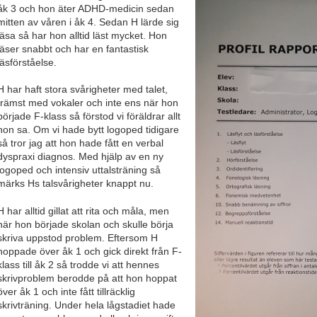
åk 3 och hon äter ADHD-medicin sedan
mitten av våren i åk 4. Sedan H lärde sig
läsa så har hon alltid läst mycket. Hon
läser snabbt och har en fantastisk
läsförståelse.
H har haft stora svårigheter med talet,
främst med vokaler och inte ens när hon
började F-klass så förstod vi föräldrar allt
hon sa. Om vi hade bytt logoped tidigare
så tror jag att hon hade fått en verbal
dyspraxi diagnos. Med hjälp av en ny
logoped och intensiv uttalsträning så
märks Hs talsvårigheter knappt nu.
H har alltid gillat att rita och måla, men
när hon började skolan och skulle börja
skriva uppstod problem. Eftersom H
hoppade över åk 1 och gick direkt från F-
klass till åk 2 så trodde vi att hennes
skrivproblem berodde på att hon hoppat
över åk 1 och inte fått tillräcklig
skrivträning. Under hela lågstadiet hade