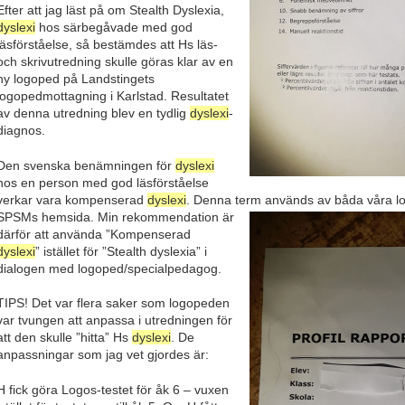
Efter att jag läst på om Stealth Dyslexia,
dyslexi
hos särbegåvade med god
läsförståelse, så bestämdes att Hs läs-
och skrivutredning skulle göras klar av en
ny logoped på Landstingets
logopedmottagning i Karlstad. Resultatet
av denna utredning blev en tydlig
dyslexi
-
diagnos.
Den svenska benämningen för
dyslexi
hos en person med god läsförståelse
verkar vara kompenserad
dyslexi
. Denna term används av båda
våra l
SPSMs hemsida. Min rekommendation är
därför att använda ”Kompenserad
dyslexi
” istället för ”Stealth dyslexia” i
dialogen med logoped/specialpedagog.
TIPS! Det var flera saker som logopeden
var tvungen att anpassa i utredningen för
att den skulle ”hitta” Hs
dyslexi
. De
anpassningar som jag vet gjordes är:
H fick göra Logos-testet för åk 6 – vuxen