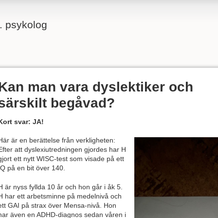
g. psykolog
Kan man vara dyslektiker och
särskilt begåvad?
Kort svar: JA!
Här är en berättelse från verkligheten:
Efter att dyslexiutredningen gjordes har H
gjort ett nytt WISC-test som visade på ett
IQ på en bit över 140.
H är nyss fyllda 10 år och hon går i åk 5.
H har ett arbetsminne på medelnivå och
ett GAI på strax över Mensa-nivå. Hon
har även en ADHD-diagnos sedan våren i