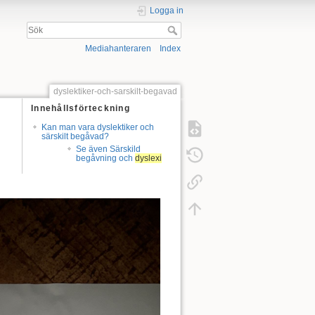
Logga in
Mediahanteraren
Index
dyslektiker-och-sarskilt-begavad
Innehållsförteckning
Kan man vara dyslektiker och
särskilt begåvad?
Se även Särskild
begåvning och
dyslexi