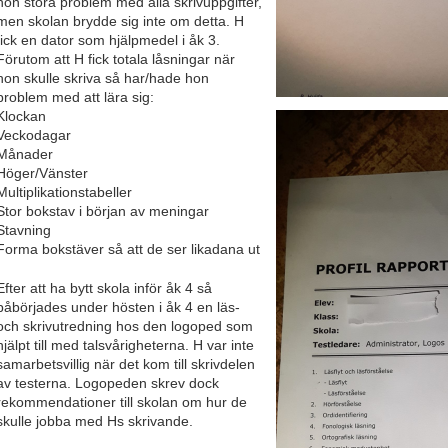
hon stora problem med alla skrivuppgifter,
men skolan brydde sig inte om detta. H
fick en dator som hjälpmedel i åk 3.
Förutom att H fick totala låsningar när
hon skulle skriva så har/hade hon
problem med att lära sig:
Klockan
Veckodagar
Månader
Höger/Vänster
Multiplikationstabeller
Stor bokstav i början av meningar
Stavning
Forma bokstäver så att de ser likadana ut
Efter att ha bytt skola inför åk 4 så
påbörjades under hösten i åk 4 en läs-
och skrivutredning hos den logoped som
hjälpt till med talsvårigheterna. H var inte
samarbetsvillig när det kom till skrivdelen
av testerna. Logopeden skrev dock
rekommendationer till skolan om hur de
skulle jobba med Hs skrivande.